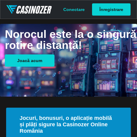
Conectare
Înregistrare
Norocul este la o singură
rotire distanță!
Joacă acum
Jocuri, bonusuri, o aplicație mobilă
și plăți sigure la Casinozer Online
România