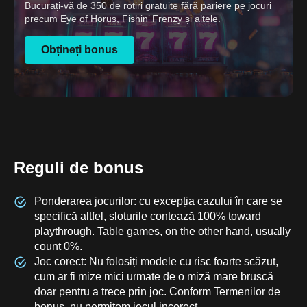
Bucurați-vă de 350 de rotiri gratuite fără pariere pe jocuri
precum Eye of Horus, Fishin’ Frenzy și altele.
Obțineți bonus
Reguli de bonus
Ponderarea jocurilor: cu excepția cazului în care se
specifică altfel, sloturile contează 100% toward
playthrough. Table games, on the other hand, usually
count 0%.
Joc corect: Nu folosiți modele cu risc foarte scăzut,
cum ar fi mize mici urmate de o miză mare bruscă
doar pentru a trece prin joc. Conform Termenilor de
bonus, nu permitem jocul incorect.