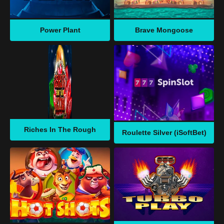
Power Plant
Brave Mongoose
Treasure Mania
Roulette Silver (iSoftBet)