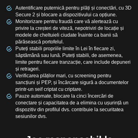
Autentificare puternică pentru plăți și conectări, cu 3D
Secure 2 și blocare a dispozitivului ca opțiune.
Monitorizare pentru fraudă care vă alertează cu
privire la creșteri de viteză, nepotriviri de locație și
modele de cheltuieli ciudate înainte ca banii să
părăsească portofelul.
Puteți stabili propriile limite în Lei în fiecare zi,
săptămână sau lună. Puteți stabili, de asemenea,
limite pentru fiecare tranzacție, care include depuneri
și retrageri.
Verificarea plăților mari, cu screening pentru
sancțiuni și PEP, și încărcare sigură a documentelor
printr-un seif criptat cu criptare.
Pauze automate, blocare la cinci încercări de
conectare și capacitatea de a elimina cu ușurință un
dispozitiv din profilul dvs. contribuie la securitatea
sesiunilor dvs.