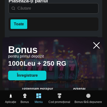
Plasează-ți pariul
Toate
07.08.2026
23:40
Bonus
Dallas Mavericks
Phoenix Suns
pentru primul depozit
1
X
2
1000Leu + 250 RG
2
3.1
1.9
Înregistrare
07.08.2026
21:40
Tottenham Hotspur
Arsenal
1
X
2
2.5
3
2.4
Aplicație
Bonus
Meniu
Cod promoțional
Bonus fără depunere