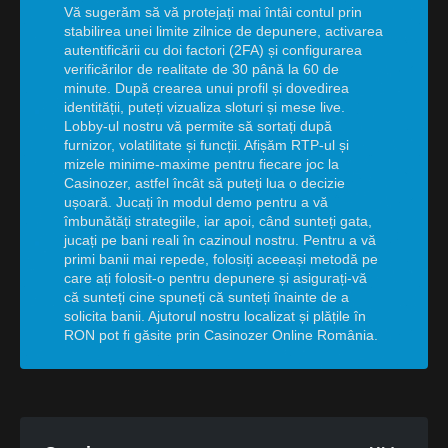
Vă sugerăm să vă protejați mai întâi contul prin
stabilirea unei limite zilnice de depunere, activarea
autentificării cu doi factori (2FA) și configurarea
verificărilor de realitate de 30 până la 60 de
minute. După crearea unui profil și dovedirea
identității, puteți vizualiza sloturi și mese live.
Lobby-ul nostru vă permite să sortați după
furnizor, volatilitate și funcții. Afișăm RTP-ul și
mizele minime-maxime pentru fiecare joc la
Casinozer, astfel încât să puteți lua o decizie
ușoară. Jucați în modul demo pentru a vă
îmbunătăți strategiile, iar apoi, când sunteți gata,
jucați pe bani reali în cazinoul nostru. Pentru a vă
primi banii mai repede, folosiți aceeași metodă pe
care ați folosit-o pentru depunere și asigurați-vă
că sunteți cine spuneți că sunteți înainte de a
solicita banii. Ajutorul nostru localizat și plățile în
RON pot fi găsite prin Casinozer Online România.