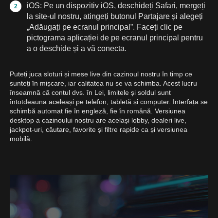
iOS: Pe un dispozitiv iOS, deschideți Safari, mergeți
la site-ul nostru, atingeți butonul Partajare și alegeți
„Adăugați pe ecranul principal”. Faceți clic pe
pictograma aplicației de pe ecranul principal pentru
a o deschide și a vă conecta.
Puteți juca sloturi și mese live din cazinoul nostru în timp ce
sunteți în mișcare, iar calitatea nu se va schimba. Acest lucru
înseamnă că contul dvs. în Lei, limitele și soldul sunt
întotdeauna aceleași pe telefon, tabletă și computer. Interfața se
schimbă automat fie în engleză, fie în română. Versiunea
desktop a cazinoului nostru are același lobby, dealeri live,
jackpot-uri, căutare, favorite și filtre rapide ca și versiunea
mobilă.